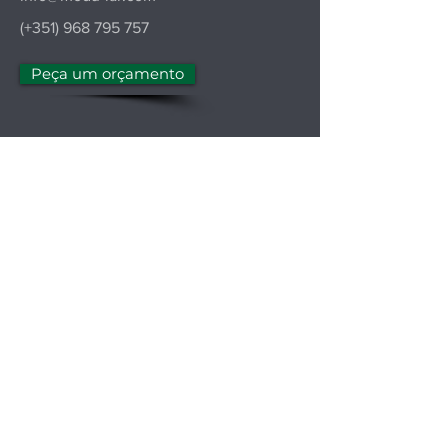
(+351)
968 795 757
Peça um orçamento
Mantenha-se informado
Assine a nossa newsletter e receba
inspiração, novidades, dicas de
habitação modular e oportunidades
exclusivas diretamente no seu e-mail.
Seja o primeiro a descobrir como viver
com mais conforto, eficiência e design.
Junte-se à comunidade ModuLar!
Grupo